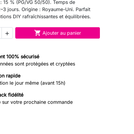
: 15 % (PG/VG 50/50). Temps de
2–3 jours. Origine : Royaume-Uni. Parfait
tions DIY rafraîchissantes et équilibrées.

Ajouter au panier

nt 100% sécurisé
nnées sont protégées et cryptées
on rapide
tion le jour même (avant 15h)
ck fidélité
e sur votre prochaine commande
search