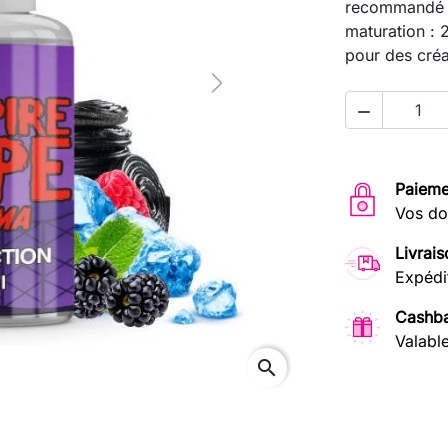
recommandé 
maturation : 
pour des créa
Next

Paieme
Vos do
Livrais
Expédi
Cashba
Valabl