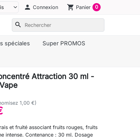
person
shopping_cart
0
Connexion
Panier
search
s spéciales
Super PROMOS
ncentré Attraction 30 ml -
 Vape
nomisez 1,00 €)
€
is et fruité associant fruits rouges, fruits
he intense. Contenance : 30 ml. Dosage