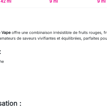
42 ml
9 ml
9 ml
e Vape
offre une combinaison irrésistible de fruits rouges, f
 amateurs de saveurs vivifiantes et équilibrées, parfaites p
:
the
ation :