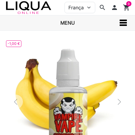
0
search
person
shopping_cart
MENU
-1,00 €
Previous
Next