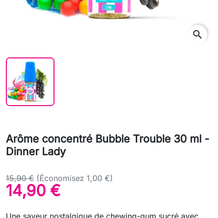
search
Arôme concentré Bubble Trouble 30 ml -
Dinner Lady
15,90 €
(Économisez 1,00 €)
14,90 €
Une saveur nostalgique de chewing-gum sucré avec