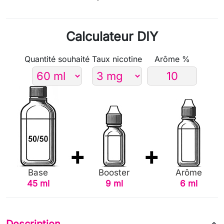
Calculateur DIY
Quantité souhaité
Taux nicotine
Arôme %
Base
Booster
Arôme
45 ml
9 ml
6 ml
Description