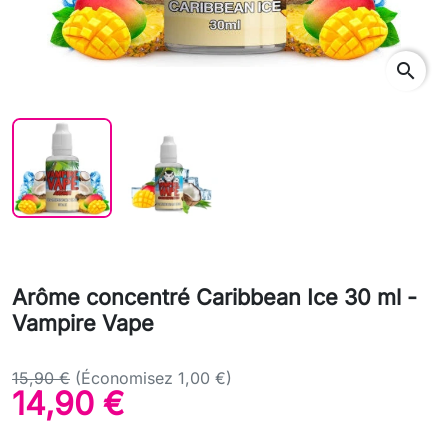
search
Arôme concentré Caribbean Ice 30 ml -
Vampire Vape
15,90 €
(Économisez 1,00 €)
14,90 €