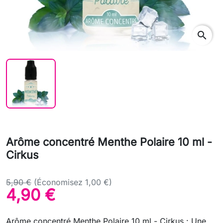
search
Arôme concentré Menthe Polaire 10 ml -
Cirkus
5,90 €
(Économisez 1,00 €)
4,90 €
Arôme concentré Menthe Polaire 10 ml - Cirkus : Une