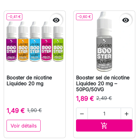
-0,41 €
-0,60 €


Booster de nicotine
Booster sel de nicotine
Liquideo 20 mg
Liquideo 20 mg –
50PG/50VG
1,89 €
2,49 €
1,49 €
1,90 €


Ajouter au pa

Voir détails