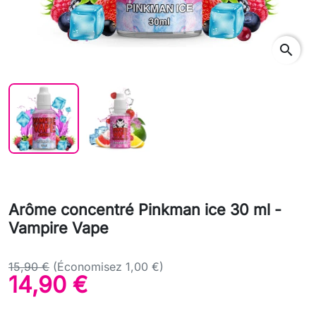
search
Arôme concentré Pinkman ice 30 ml -
Vampire Vape
15,90 €
(Économisez 1,00 €)
14,90 €