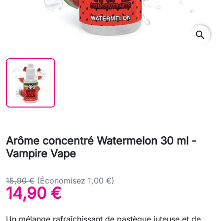
search
Arôme concentré Watermelon 30 ml -
Vampire Vape
15,90 €
(Économisez 1,00 €)
14,90 €
Un mélange rafraîchissant de pastèque juteuse et de