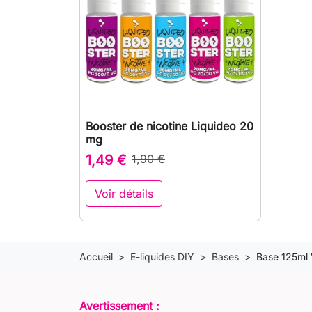
Booster de nicotine Liquideo 20

Aperçu rapide
mg
1,49 €
1,90 €
Voir détails
Accueil
E-liquides DIY
Bases
Base 125ml
Avertissement :