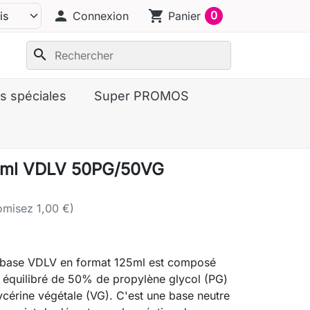
person
shopping_cart
0
Connexion
Panier
search
s spéciales
Super PROMOS
5ml VDLV 50PG/50VG
misez 1,00 €)
e base VDLV en format 125ml est composé
 équilibré de 50% de propylène glycol (PG)
cérine végétale (VG). C'est une base neutre