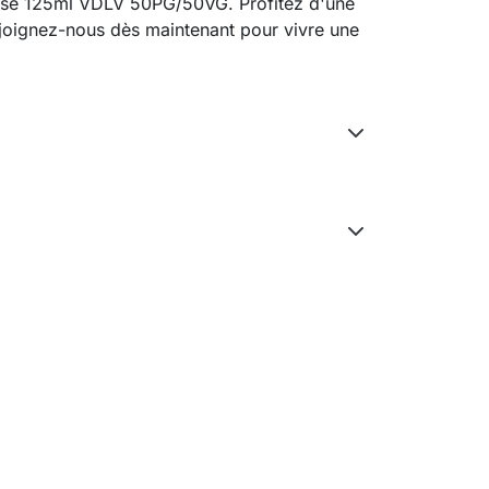
e Base 125ml VDLV 50PG/50VG. Profitez d'une
joignez-nous dès maintenant pour vivre une