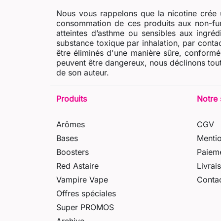
Nous vous rappelons que la nicotine crée u
consommation de ces produits aux non-fum
atteintes d’asthme ou sensibles aux ingré
substance toxique par inhalation, par contac
être éliminés d'une manière sûre, conformém
peuvent être dangereux, nous déclinons tout
de son auteur.
Produits
Notre 
Arômes
CGV
Bases
Mentio
Boosters
Paieme
Red Astaire
Livrai
Vampire Vape
Conta
Offres spéciales
Super PROMOS