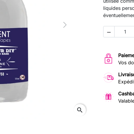
utilisée comm
liquides pers
éventuellemen
Next

Paieme
Vos do
Livrais
Expédi
Cashba
Valabl