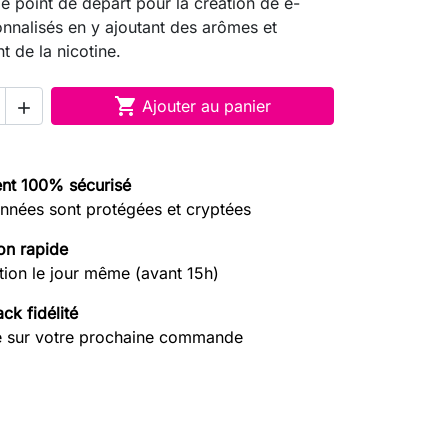
e point de départ pour la création de e-
onnalisés en y ajoutant des arômes et
t de la nicotine.

Ajouter au panier

nt 100% sécurisé
nnées sont protégées et cryptées
on rapide
tion le jour même (avant 15h)
ck fidélité
e sur votre prochaine commande
search