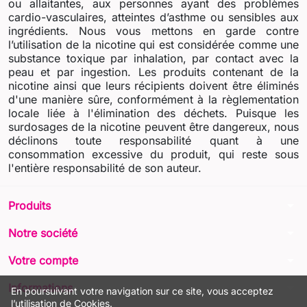
ou allaitantes, aux personnes ayant des problèmes
cardio-vasculaires, atteintes d’asthme ou sensibles aux
ingrédients. Nous vous mettons en garde contre
l’utilisation de la nicotine qui est considérée comme une
substance toxique par inhalation, par contact avec la
peau et par ingestion. Les produits contenant de la
nicotine ainsi que leurs récipients doivent être éliminés
d'une manière sûre, conformément à la règlementation
locale liée à l'élimination des déchets. Puisque les
surdosages de la nicotine peuvent être dangereux, nous
déclinons toute responsabilité quant à une
consommation excessive du produit, qui reste sous
l'entière responsabilité de son auteur.
arrow_drop_down
Produits
arrow_drop_down
Notre société
arrow_drop_down
Votre compte
arrow_drop_down
Informations
En poursuivant votre navigation sur ce site, vous acceptez
l’utilisation de Cookies.