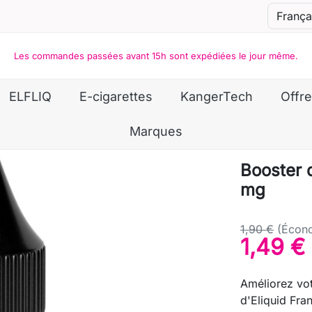
Les commandes passées avant 15h sont expédiées le jour même.
ELFLIQ
E-cigarettes
KangerTech
Offre
Marques
Booster 
mg
1,90 €
(Écono
1,49 €
Améliorez vot
d'Eliquid Fra