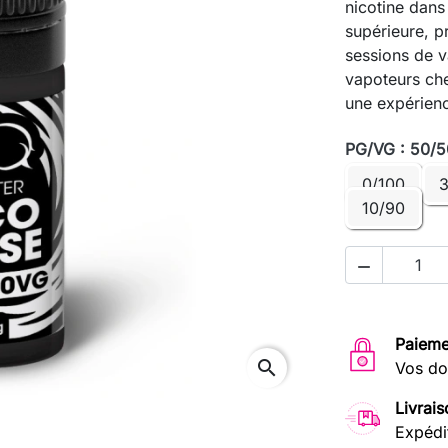
nicotine dans
supérieure, p
sessions de v
vapoteurs che
une expérien
PG/VG : 50/5
0/100
3
10/90

Paieme
search
Vos do
Livrais
Expédi