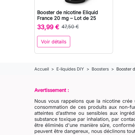
Booster de nicotine Eliquid

Aperçu rapide
France 20 mg – Lot de 25
33,99 €
47,50 €
Voir détails
Accueil
E-liquides DIY
Boosters
Booster d
Avertissement :
Nous vous rappelons que la nicotine crée u
consommation de ces produits aux non-fum
atteintes d’asthme ou sensibles aux ingré
substance toxique par inhalation, par contac
être éliminés d'une manière sûre, conformém
peuvent être dangereux, nous déclinons tout