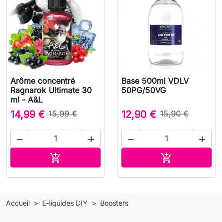
Arôme concentré
Base 500ml VDLV
Ragnarok Ultimate 30
50PG/50VG
ml - A&L
14,99 €
15,99 €
12,90 €
15,90 €




Ajouter au panier
Ajouter au pa


Accueil
E-liquides DIY
Boosters