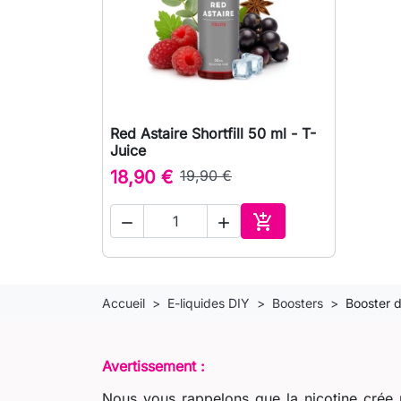
Red Astaire Shortfill 50 ml - T-

Aperçu rapide
Juice
18,90 €
19,90 €



Ajouter au panier
Accueil
E-liquides DIY
Boosters
Booster 
Avertissement :
Nous vous rappelons que la nicotine crée u