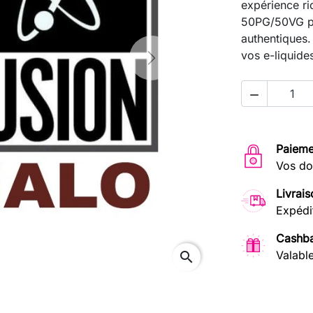
expérience ri
50PG/50VG po
authentiques. 
vos e-liquide
Next

Paieme
Vos do
Livrais
Expédi
Cashba
Valabl
search