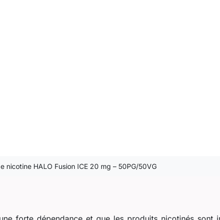
de nicotine HALO Fusion ICE 20 mg – 50PG/50VG
ne forte dépendance et que les produits nicotinés sont i