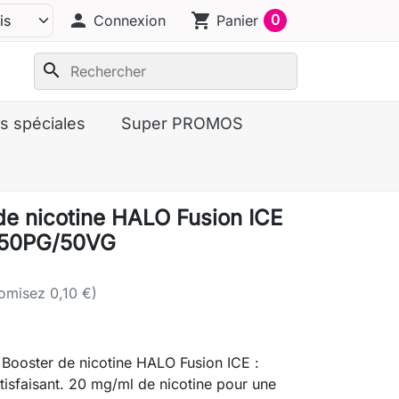
person
shopping_cart
0
Connexion
Panier
search
s spéciales
Super PROMOS
de nicotine HALO Fusion ICE
 50PG/50VG
omisez 0,10 €)
Booster de nicotine HALO Fusion ICE :
atisfaisant. 20 mg/ml de nicotine pour une