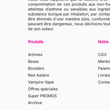
consommation de ces produits aux non-fum
atteintes d’asthme ou sensibles aux ingré
substance toxique par inhalation, par contac
être éliminés d'une manière sûre, conformém
peuvent être dangereux, nous déclinons tout
de son auteur.
Produits
Notre 
Arômes
CGV
Bases
Mentio
Boosters
Paieme
Red Astaire
Livrai
Vampire Vape
Conta
Offres spéciales
Super PROMOS
Archive