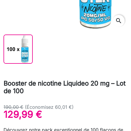
search
Booster de nicotine Liquideo 20 mg – Lot
de 100
190,00 €
(Économisez 60,01 €)
129,99 €
Découvrez notre pack exceptionnel de 100 flacons de