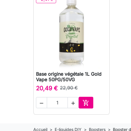
Base origine végétale 1L Gold

Aperçu rapide
Vape 50PG/50VG
20,49 €
22,90 €



Ajouter au panier
Accueil
E-liquides DIY
Boosters
Booster d