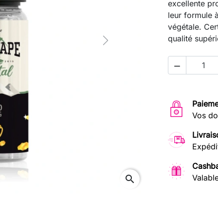
excellente pr
leur formule 
végétale. Cert
qualité supéri
Next

Paieme
Vos do
Livrais
Expédi
Cashba
Valabl
search