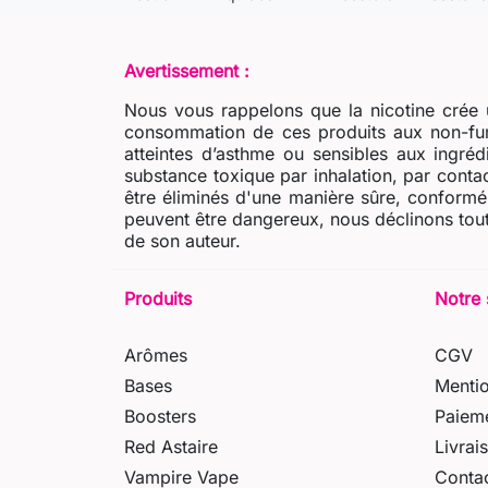
Avertissement :
Nous vous rappelons que la nicotine crée u
consommation de ces produits aux non-fum
atteintes d’asthme ou sensibles aux ingré
substance toxique par inhalation, par contac
être éliminés d'une manière sûre, conformém
peuvent être dangereux, nous déclinons tout
de son auteur.
Produits
Notre 
Arômes
CGV
Bases
Mentio
Boosters
Paieme
Red Astaire
Livrai
Vampire Vape
Conta