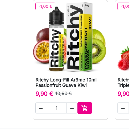
-1,00 €
-1,0
Ritchy Long-Fill Arôme 10ml
Ritch

Aperçu rapide
Passionfruit Guava Kiwi
Tripl
9,90 €
10,90 €
9,9




Ajouter au panier