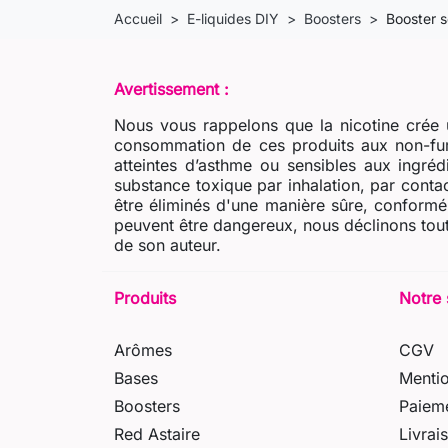
Accueil
E-liquides DIY
Boosters
Booster s
Avertissement :
Nous vous rappelons que la nicotine crée u
consommation de ces produits aux non-fum
atteintes d’asthme ou sensibles aux ingré
substance toxique par inhalation, par contac
être éliminés d'une manière sûre, conformém
peuvent être dangereux, nous déclinons tout
de son auteur.
Produits
Notre 
Arômes
CGV
Bases
Mentio
Boosters
Paieme
Red Astaire
Livrai