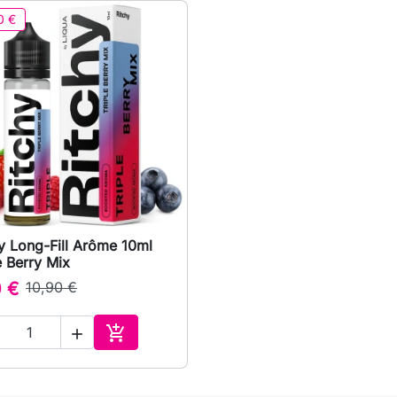
0 €
y Long-Fill Arôme 10ml

Aperçu rapide
e Berry Mix
0 €
10,90 €


Ajouter au panier