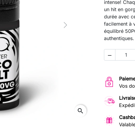
intense! Chaq
un hit en gor
durée avec c
facilement à 
Next
équilibré 50P
authentiques

Paieme
Vos do
Livrais
Expédi
search
Cashba
Valabl