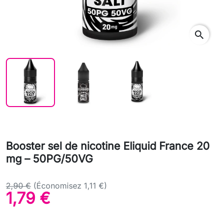
search
Booster sel de nicotine Eliquid France 20
mg – 50PG/50VG
2,90 €
(Économisez 1,11 €)
1,79 €