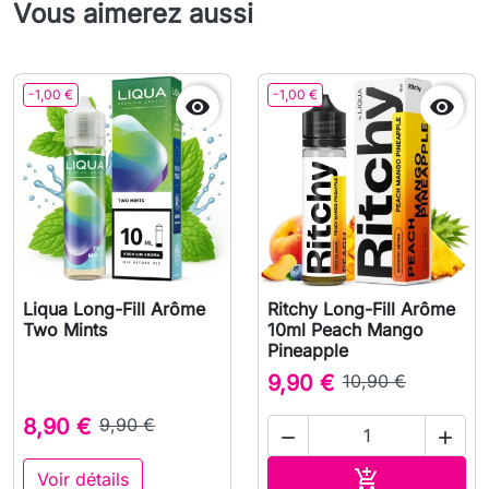
Vous aimerez aussi
-1,00 €
-1,00 €


Liqua Long-Fill Arôme
Ritchy Long-Fill Arôme
Two Mints
10ml Peach Mango
Pineapple
9,90 €
10,90 €
8,90 €
9,90 €


Ajouter au pa

Voir détails