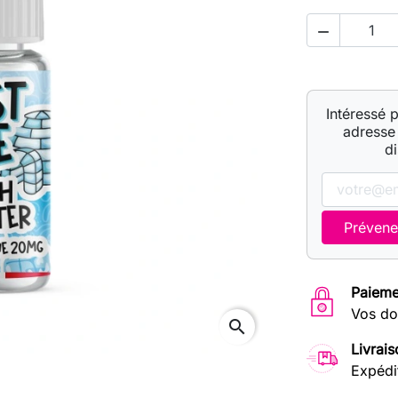

Intéressé 
adresse 
d
Prévene
Paieme
Vos do
search
Livrais
Expédi