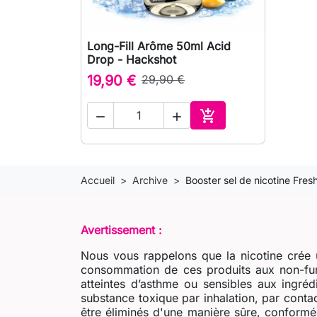
Long-Fill Arôme 50ml Acid

Aperçu rapide
Drop - Hackshot
19,90 €
29,90 €



Ajouter au panier
Accueil
Archive
Booster sel de nicotine Fres
Avertissement :
Nous vous rappelons que la nicotine crée u
consommation de ces produits aux non-fum
atteintes d’asthme ou sensibles aux ingré
substance toxique par inhalation, par contac
être éliminés d'une manière sûre, conformém