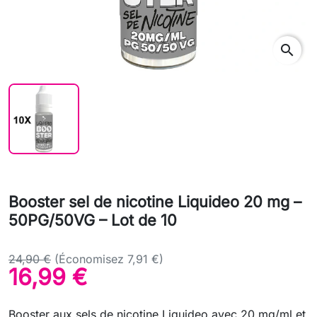
search
Booster sel de nicotine Liquideo 20 mg –
50PG/50VG – Lot de 10
24,90 €
(Économisez 7,91 €)
16,99 €
Booster aux sels de nicotine Liquideo avec 20 mg/ml et