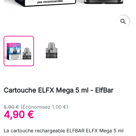
search
Cartouche ELFX Mega 5 ml - ElfBar
5,90 €
(Économisez 1,00 €)
4,90 €
La cartouche rechargeable ELFBAR ELFX Mega 5 ml