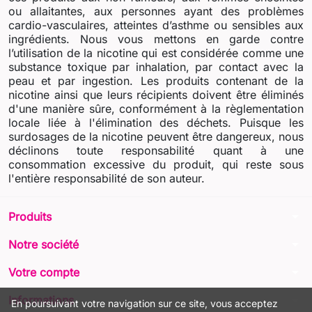
ou allaitantes, aux personnes ayant des problèmes
cardio-vasculaires, atteintes d’asthme ou sensibles aux
ingrédients. Nous vous mettons en garde contre
l’utilisation de la nicotine qui est considérée comme une
substance toxique par inhalation, par contact avec la
peau et par ingestion. Les produits contenant de la
nicotine ainsi que leurs récipients doivent être éliminés
d'une manière sûre, conformément à la règlementation
locale liée à l'élimination des déchets. Puisque les
surdosages de la nicotine peuvent être dangereux, nous
déclinons toute responsabilité quant à une
consommation excessive du produit, qui reste sous
l'entière responsabilité de son auteur.
arrow_drop_down
Produits
arrow_drop_down
Notre société
arrow_drop_down
Votre compte
arrow_drop_down
Informations
En poursuivant votre navigation sur ce site, vous acceptez