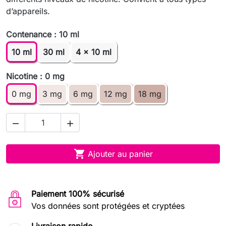
d’appareils.
Contenance : 10 ml
10 ml
30 ml
4 x 10 ml
Nicotine : 0 mg
0 mg
3 mg
6 mg
12 mg
18 mg



Ajouter au panier
Paiement 100% sécurisé
Vos données sont protégées et cryptées