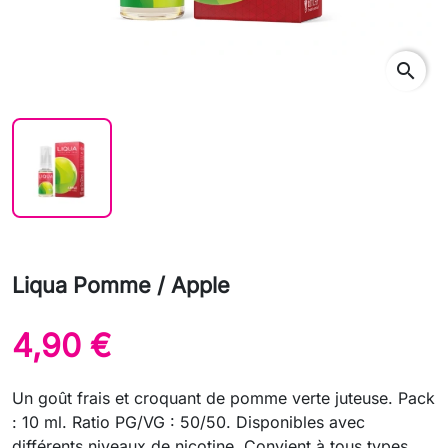
search
Liqua Pomme / Apple
4,90 €
Un goût frais et croquant de pomme verte juteuse. Pack
: 10 ml. Ratio PG/VG : 50/50. Disponibles avec
différents niveaux de nicotine. Convient à tous types