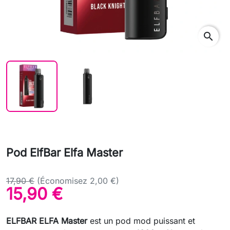
search
Pod ElfBar Elfa Master
17,90 €
(Économisez 2,00 €)
15,90 €
ELFBAR ELFA Master
est un pod mod puissant et