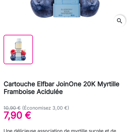
search
Cartouche Elfbar JoinOne 20K Myrtille
Framboise Acidulée
10,90 €
(Économisez 3,00 €)
7,90 €
Une délicieuse association de myrtille sucrée et de