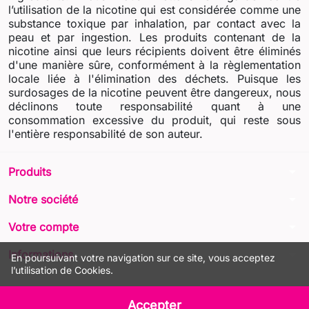
l’utilisation de la nicotine qui est considérée comme une
substance toxique par inhalation, par contact avec la
peau et par ingestion. Les produits contenant de la
nicotine ainsi que leurs récipients doivent être éliminés
d'une manière sûre, conformément à la règlementation
locale liée à l'élimination des déchets. Puisque les
surdosages de la nicotine peuvent être dangereux, nous
déclinons toute responsabilité quant à une
consommation excessive du produit, qui reste sous
l'entière responsabilité de son auteur.
arrow_drop_down
Produits
arrow_drop_down
Notre société
arrow_drop_down
Votre compte
arrow_drop_down
Informations
En poursuivant votre navigation sur ce site, vous acceptez
l’utilisation de Cookies.
© 2026 - LIQUA Online™
Accepter