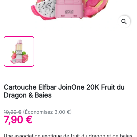
search
Cartouche Elfbar JoinOne 20K Fruit du
Dragon & Baies
10,90 €
(Économisez 3,00 €)
7,90 €
Une association exotique de fruit du dragon et de baies