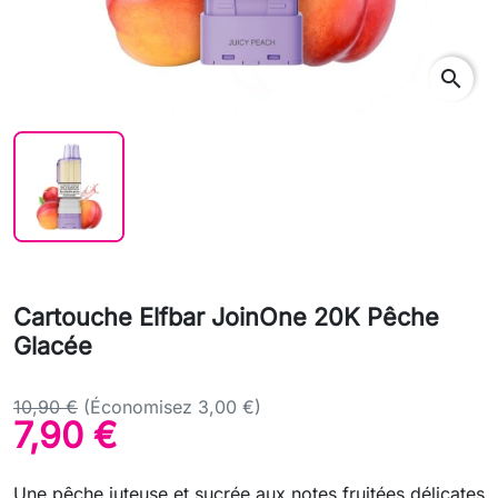
search
Cartouche Elfbar JoinOne 20K Pêche
Glacée
10,90 €
(Économisez 3,00 €)
7,90 €
Une pêche juteuse et sucrée aux notes fruitées délicates