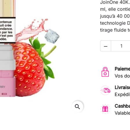
JoinOne 40K. 
ml, elle conti
jusqu’à 40 00
technologie D
tirage fluide 

Paieme
Vos do
Livrais
Expédi
Cashba
search
Valabl