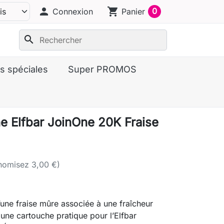
person
shopping_cart
0
Connexion
Panier
search
s spéciales
Super PROMOS
e Elfbar JoinOne 20K Fraise
nomisez 3,00 €)
une fraise mûre associée à une fraîcheur
 une cartouche pratique pour l’Elfbar