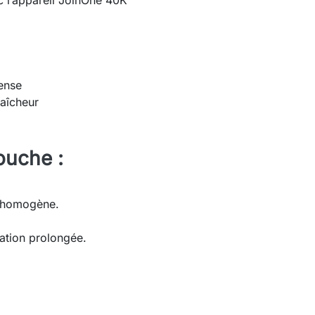
 l’appareil JoinOne 40K
tense
raîcheur
ouche :
e homogène.
sation prolongée.