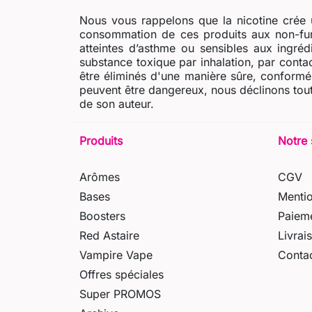
Nous vous rappelons que la nicotine crée u
consommation de ces produits aux non-fum
atteintes d’asthme ou sensibles aux ingré
substance toxique par inhalation, par contac
être éliminés d'une manière sûre, conformém
peuvent être dangereux, nous déclinons tout
de son auteur.
Produits
Notre 
Arômes
CGV
Bases
Mentio
Boosters
Paieme
Red Astaire
Livrai
Vampire Vape
Conta
Offres spéciales
Super PROMOS