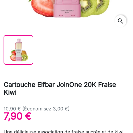
search
Cartouche Elfbar JoinOne 20K Fraise
Kiwi
10,90 €
(Économisez 3,00 €)
7,90 €
Une délicieuse association de fraise sucrée et de kiwi