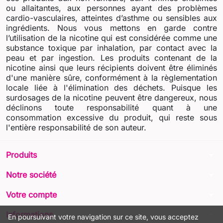
ou allaitantes, aux personnes ayant des problèmes
cardio-vasculaires, atteintes d’asthme ou sensibles aux
ingrédients. Nous vous mettons en garde contre
l’utilisation de la nicotine qui est considérée comme une
substance toxique par inhalation, par contact avec la
peau et par ingestion. Les produits contenant de la
nicotine ainsi que leurs récipients doivent être éliminés
d'une manière sûre, conformément à la règlementation
locale liée à l'élimination des déchets. Puisque les
surdosages de la nicotine peuvent être dangereux, nous
déclinons toute responsabilité quant à une
consommation excessive du produit, qui reste sous
l'entière responsabilité de son auteur.
arrow_drop_down
Produits
arrow_drop_down
Notre société
arrow_drop_down
Votre compte
arrow_drop_down
Informations
En poursuivant votre navigation sur ce site, vous acceptez