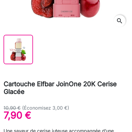
search
Cartouche Elfbar JoinOne 20K Cerise
Glacée
10,90 €
(Économisez 3,00 €)
7,90 €
Une saveur de cerise juteuse accompagnée d’une