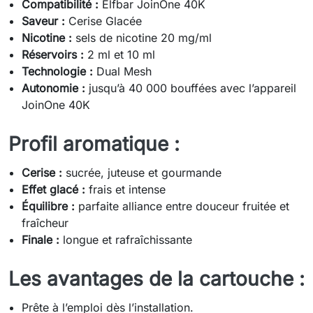
Compatibilité :
Elfbar JoinOne 40K
Saveur :
Cerise Glacée
Nicotine :
sels de nicotine 20 mg/ml
Réservoirs :
2 ml et 10 ml
Technologie :
Dual Mesh
Autonomie :
jusqu’à 40 000 bouffées avec l’appareil
JoinOne 40K
Profil aromatique :
Cerise :
sucrée, juteuse et gourmande
Effet glacé :
frais et intense
Équilibre :
parfaite alliance entre douceur fruitée et
fraîcheur
Finale :
longue et rafraîchissante
Les avantages de la cartouche :
Prête à l’emploi dès l’installation.