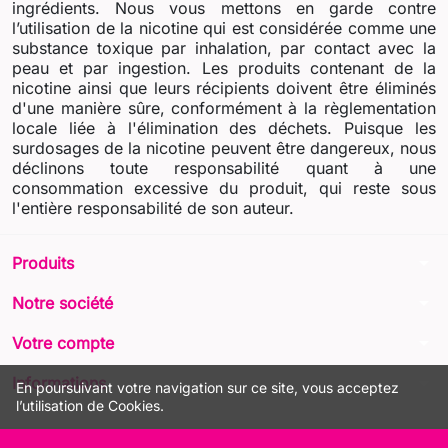
ingrédients. Nous vous mettons en garde contre
l’utilisation de la nicotine qui est considérée comme une
substance toxique par inhalation, par contact avec la
peau et par ingestion. Les produits contenant de la
nicotine ainsi que leurs récipients doivent être éliminés
d'une manière sûre, conformément à la règlementation
locale liée à l'élimination des déchets. Puisque les
surdosages de la nicotine peuvent être dangereux, nous
déclinons toute responsabilité quant à une
consommation excessive du produit, qui reste sous
l'entière responsabilité de son auteur.
arrow_drop_down
Produits
arrow_drop_down
Notre société
arrow_drop_down
Votre compte
arrow_drop_down
Informations
En poursuivant votre navigation sur ce site, vous acceptez
l’utilisation de Cookies.
© 2026 - LIQUA Online™