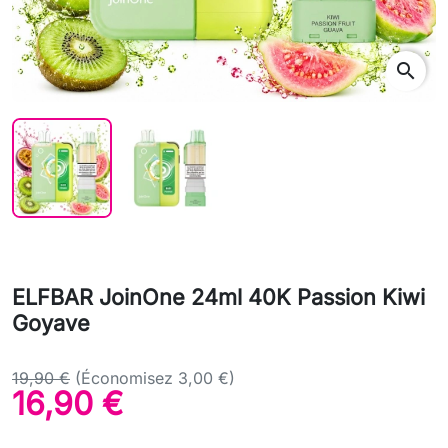
search
ELFBAR JoinOne 24ml 40K Passion Kiwi
Goyave
19,90 €
(Économisez 3,00 €)
16,90 €