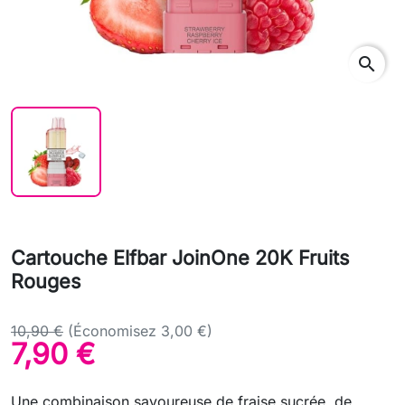
search
Cartouche Elfbar JoinOne 20K Fruits
Rouges
10,90 €
(Économisez 3,00 €)
7,90 €
Une combinaison savoureuse de fraise sucrée, de