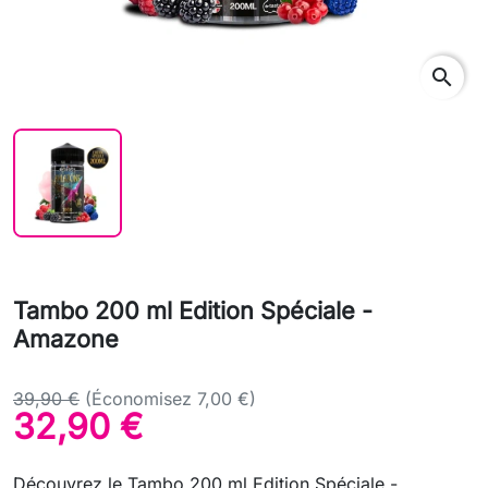
search
Tambo 200 ml Edition Spéciale -
Amazone
39,90 €
(Économisez 7,00 €)
32,90 €
Découvrez le Tambo 200 ml Edition Spéciale -