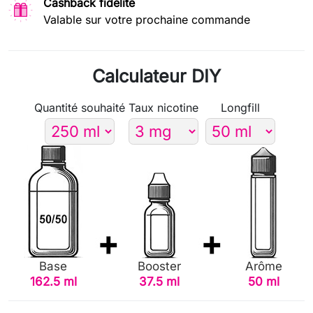
Cashback fidélité
Valable sur votre prochaine commande
Calculateur DIY
Quantité souhaité
Taux nicotine
Longfill
Base
Booster
Arôme
162.5 ml
37.5 ml
50 ml