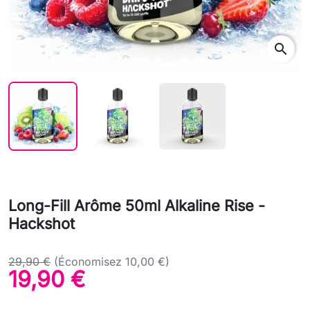
search
Long-Fill Arôme 50ml Alkaline Rise -
Hackshot
29,90 €
(Économisez 10,00 €)
19,90 €