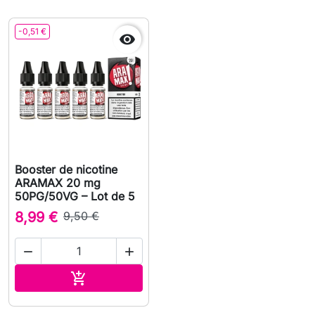
-0,51 €

Booster de nicotine
ARAMAX 20 mg
50PG/50VG – Lot de 5
8,99 €
9,50 €


Ajouter au panier
