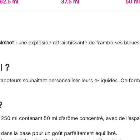
62.5 ml
37.5 ml
50 ml
kshot :
une explosion rafraîchissante de framboises bleues
l ?
apoteurs souhaitant personnaliser leurs e-liquides. Ce forma
?
250 ml contenant 50 ml d’arôme concentré, avec de l’espa
ans la base pour un goût parfaitement équilibré.