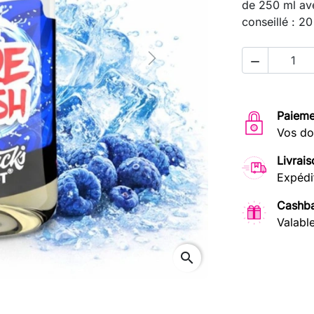
de 250 ml av
conseillé : 2

Next
Paieme
Vos do
Livrais
Expédi
Cashba
Valabl
search