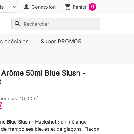
person
shopping_cart
0
Connexion
Panier
search
s spéciales
Super PROMOS
l Arôme 50ml Blue Slush -
t
nomisez 10,00 €)
€
me Blue Slush - Hackshot :
un mélange
t de framboises bleues et de glaçons. Flacon