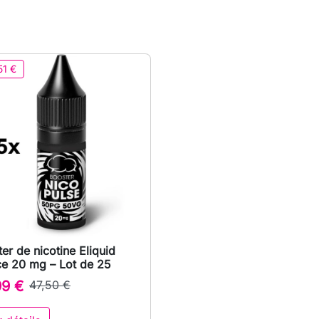
51 €
er de nicotine Eliquid

Aperçu rapide
ce 20 mg – Lot de 25
99 €
47,50 €