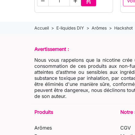

Voi


Ajouter au panier
Accueil
E-liquides DIY
Arômes
Hackshot
Avertissement :
Nous vous rappelons que la nicotine crée u
consommation de ces produits aux non-fum
atteintes d’asthme ou sensibles aux ingré
substance toxique par inhalation, par contac
être éliminés d'une manière sûre, conformém
peuvent être dangereux, nous déclinons tout
de son auteur.
Produits
Notre 
Arômes
CGV