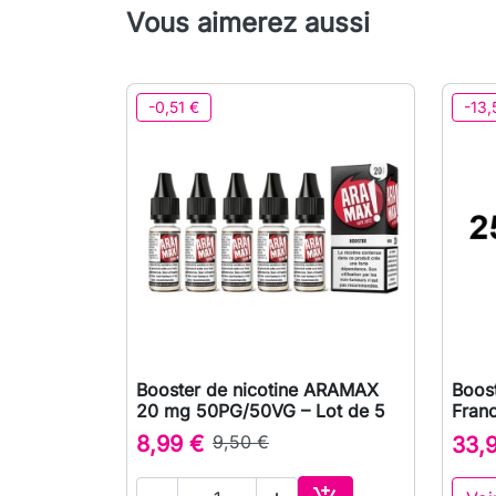
Vous aimerez aussi
-0,51 €
-13,
Booster de nicotine ARAMAX
Boost

Aperçu rapide
20 mg 50PG/50VG – Lot de 5
Fran
8,99 €
9,50 €
33,