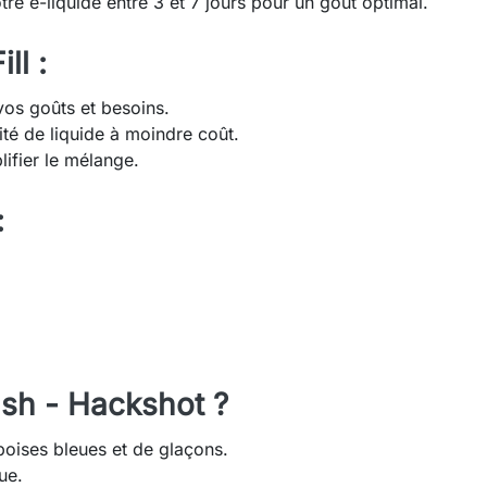
re e-liquide entre 3 et 7 jours pour un goût optimal.
ll :
vos goûts et besoins.
té de liquide à moindre coût.
ifier le mélange.
:
ush - Hackshot ?
oises bleues et de glaçons.
ue.