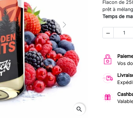
Flacon de 25
prêt à mélan
Temps de mat
Next

Paieme
Vos do
Livrais
Expédi
Cashba
Valabl
search