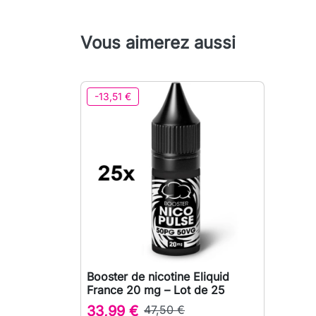
Vous aimerez aussi
-13,51 €
Booster de nicotine Eliquid

Aperçu rapide
France 20 mg – Lot de 25
33,99 €
47,50 €