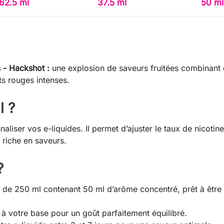
62.5 ml
37.5 ml
50 ml
 - Hackshot :
une explosion de saveurs fruitées combinant 
ts rouges intenses.
l ?
liser vos e-liquides. Il permet d’ajuster le taux de nicotin
 riche en saveurs.
?
 de 250 ml contenant 50 ml d’arôme concentré, prêt à êtr
 votre base pour un goût parfaitement équilibré.