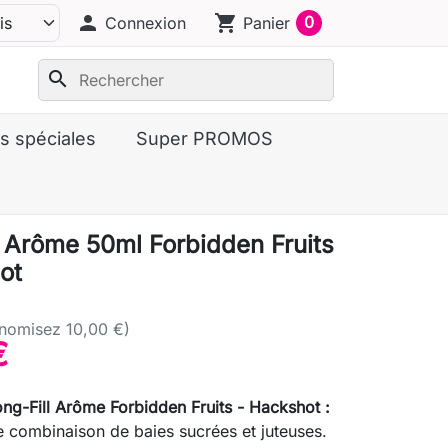
person
shopping_cart
0
Connexion
Panier
search
s spéciales
Super PROMOS
l Arôme 50ml Forbidden Fruits
ot
nomisez 10,00 €)
€
g-Fill Arôme Forbidden Fruits - Hackshot :
e combinaison de baies sucrées et juteuses.