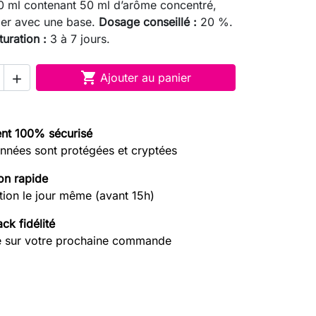
0 ml contenant 50 ml d’arôme concentré,
ger avec une base.
Dosage conseillé :
20 %.
uration :
3 à 7 jours.

Ajouter au panier

nt 100% sécurisé
nnées sont protégées et cryptées
on rapide
tion le jour même (avant 15h)
ck fidélité
e sur votre prochaine commande