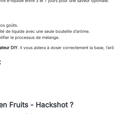
re e-liquide entre 3 et 7 jours pour une saveur optimale.
vos goûts.
é de liquide avec une seule bouteille d’arôme.
ifier le processus de mélange.
lateur DIY
. Il vous aidera à doser correctement la base, l’ar
:
en Fruits - Hackshot ?