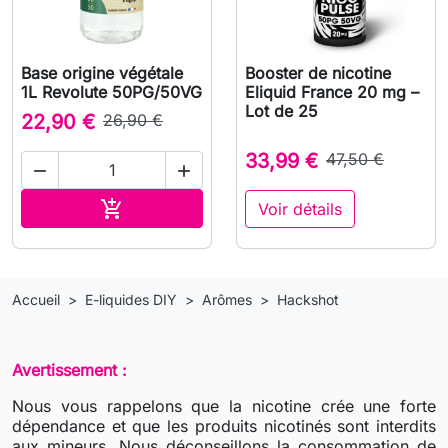
Base origine végétale
Booster de nicotine
1L Revolute 50PG/50VG
Eliquid France 20 mg –
Lot de 25
22,90 €
26,90 €
33,99 €
47,50 €


Ajouter au panier

Voir détails
Accueil
E-liquides DIY
Arômes
Hackshot
Avertissement :
Nous vous rappelons que la nicotine crée une forte
dépendance et que les produits nicotinés sont interdits
aux mineurs. Nous déconseillons la consommation de