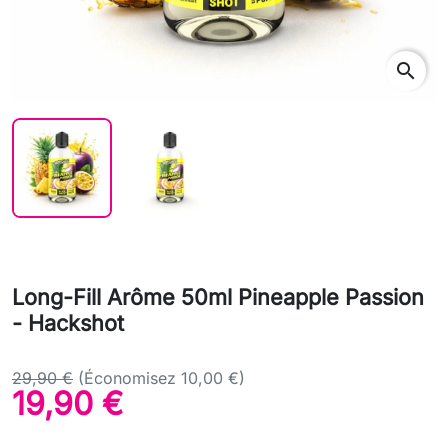
search
sear
Long-Fill Arôme 50ml Pineapple Passion
- Hackshot
29,90 €
(Économisez 10,00 €)
19,90 €