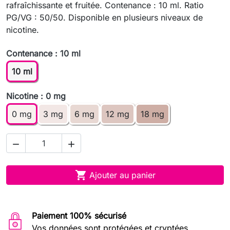
rafraîchissante et fruitée. Contenance : 10 ml. Ratio
PG/VG : 50/50. Disponible en plusieurs niveaux de
nicotine.
Contenance : 10 ml
10 ml
Nicotine : 0 mg
0 mg
3 mg
6 mg
12 mg
18 mg



Ajouter au panier
Paiement 100% sécurisé
Vos données sont protégées et cryptées