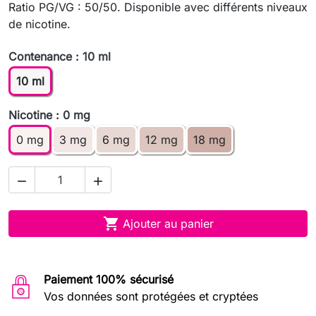
Ratio PG/VG : 50/50. Disponible avec différents niveaux
de nicotine.
Contenance : 10 ml
10 ml
Nicotine : 0 mg
0 mg
3 mg
6 mg
12 mg
18 mg



Ajouter au panier
Paiement 100% sécurisé
Vos données sont protégées et cryptées