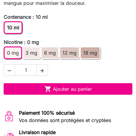
mangue pour maximiser la douceur.
Contenance : 10 ml
10 ml
Nicotine : 0 mg
0 mg
3 mg
6 mg
12 mg
18 mg



Ajouter au panier
Paiement 100% sécurisé
Vos données sont protégées et cryptées
Livraison rapide