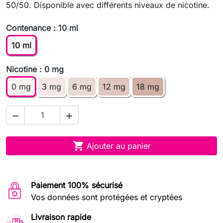
50/50. Disponible avec différents niveaux de nicotine.
Contenance : 10 ml
10 ml
Nicotine : 0 mg
0 mg
3 mg
6 mg
12 mg
18 mg



Ajouter au panier
Paiement 100% sécurisé
Vos données sont protégées et cryptées
Livraison rapide