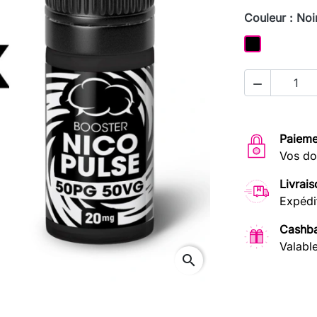
Couleur : Noi
Noir

Paieme
Vos do
Livrais
Expédi
Cashba
Valabl
search