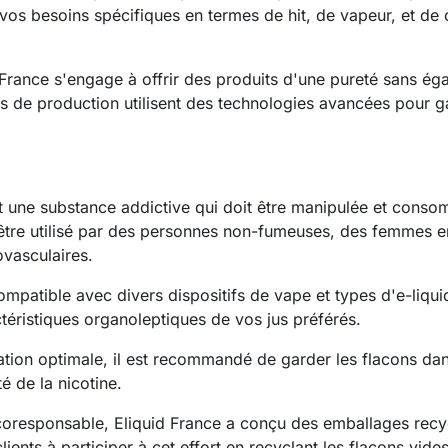
s besoins spécifiques en termes de hit, de vapeur, et de 
France s'engage à offrir des produits d'une pureté sans éga
ns de production utilisent des technologies avancées pour gara
t une substance addictive qui doit être manipulée et cons
être utilisé par des personnes non-fumeuses, des femmes enc
ovasculaires.
patible avec divers dispositifs de vape et types d'e-liquide
actéristiques organoleptiques de vos jus préférés.
ion optimale, il est recommandé de garder les flacons dans un
té de la nicotine.
esponsable, Eliquid France a conçu des emballages recycla
nts à participer à cet effort en recyclant les flacons vides