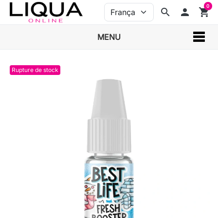
0
search
person
shopping_cart
MENU
Rupture de stock