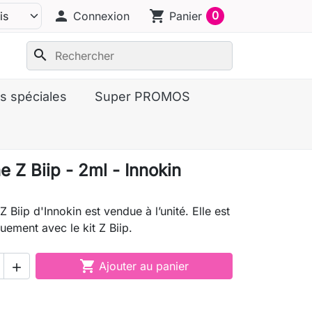
person
shopping_cart
0
Connexion
Panier
search
s spéciales
Super PROMOS
 Z Biip - 2ml - Innokin
 Biip d'Innokin est vendue à l’unité. Elle est
quement avec le kit Z Biip.

Ajouter au panier
