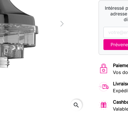
Intéressé 
adresse 
d
Next
Prévene
Paieme
Vos do
Livrais
Expédi
Cashba
search
Valabl