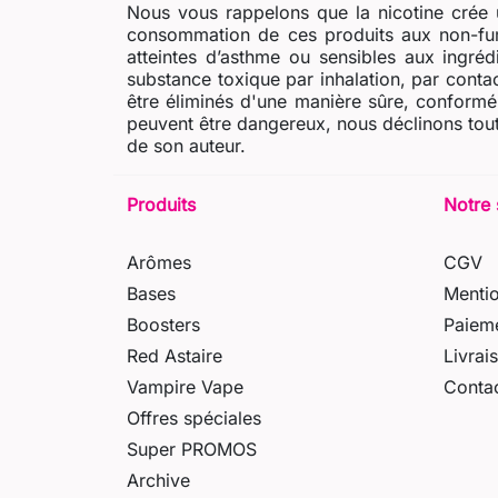
Nous vous rappelons que la nicotine crée u
consommation de ces produits aux non-fum
atteintes d’asthme ou sensibles aux ingré
substance toxique par inhalation, par contac
être éliminés d'une manière sûre, conformém
peuvent être dangereux, nous déclinons tout
de son auteur.
Produits
Notre 
Arômes
CGV
Bases
Mentio
Boosters
Paieme
Red Astaire
Livrai
Vampire Vape
Conta
Offres spéciales
Super PROMOS
Archive