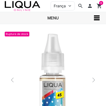
0
search
person
shopping_cart
MENU
Rupture de stock
Previous
Next