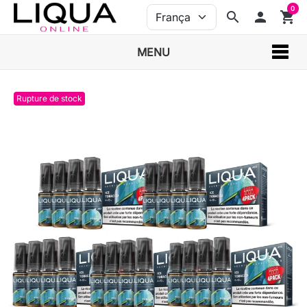
0
search
person
shopping_cart
MENU
Rupture de stock