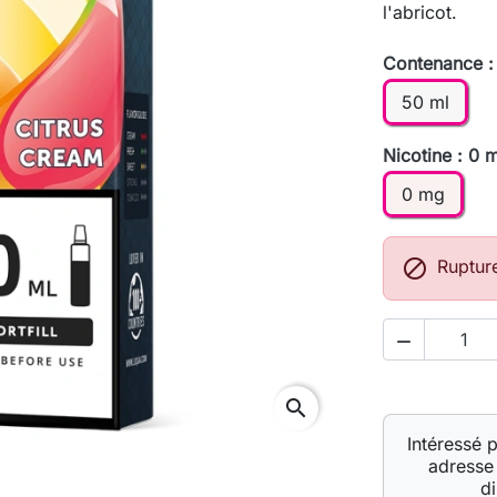
l'abricot.
Contenance :
50 ml
Nicotine : 0 
0 mg

Ruptur

search
Intéressé 
adresse 
d