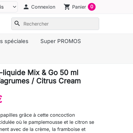
person
shopping_cart
0
Connexion
Panier
search
s spéciales
Super PROMOS
E-liquide Mix & Go 50 ml
agrumes / Citrus Cream
€
 papilles grâce à cette concoction
idulée où le pamplemousse et le citron se
ment avec de la crème, la framboise et