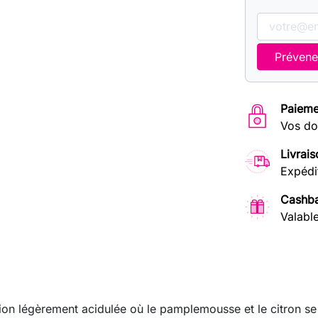
Prévene
Paieme
Vos do
Livrais
Expédi
Cashba
Valabl
tion légèrement acidulée où le pamplemousse et le citron se