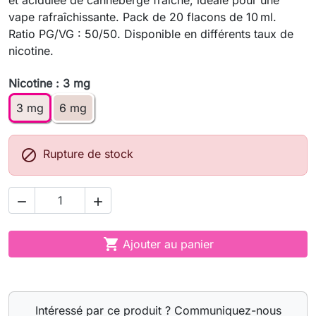
et acidulée de canneberge fraîche, idéale pour une
vape rafraîchissante. Pack de 20 flacons de 10 ml.
Ratio PG/VG : 50/50. Disponible en différents taux de
nicotine.
Nicotine : 3 mg
3 mg
6 mg

Rupture de stock



Ajouter au panier
Intéressé par ce produit ? Communiquez-nous