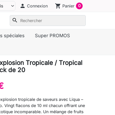
person
shopping_cart
0
Connexion
Panier
search
s spéciales
Super PROMOS
xplosion Tropicale / Tropical
ck de 20
€
xplosion tropicale de saveurs avec Liqua –
. Vingt flacons de 10 ml chacun offrant une
xotique incomparable. Un mélange de fruits