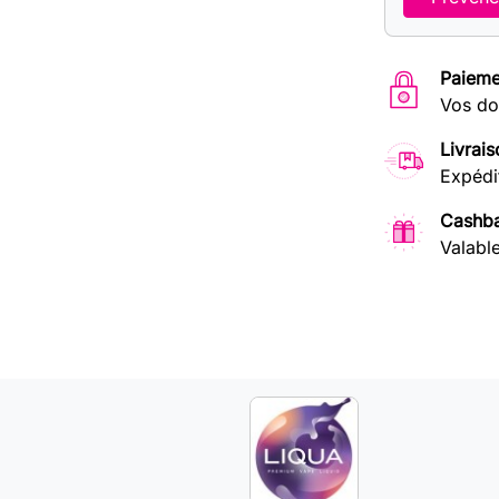
Paieme
Vos do
Livrais
Expédi
Cashba
Valabl