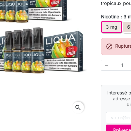
tropicaux po
Nicotine : 3 
3 mg
6

Ruptur

Intéressé 
adresse 
d
search
Prévene