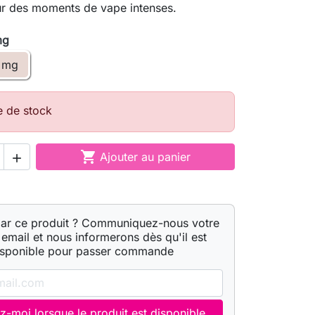
ur des moments de vape intenses.
mg
 mg
e de stock

Ajouter au panier

par ce produit ? Communiquez-nous votre
email et nous informerons dès qu'il est
isponible pour passer commande
z-moi lorsque le produit est disponible