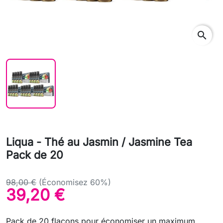
search
Liqua - Thé au Jasmin / Jasmine Tea
Pack de 20
98,00 €
(Économisez 60%)
39,20 €
Pack de 20 flacons pour économiser un maximum.