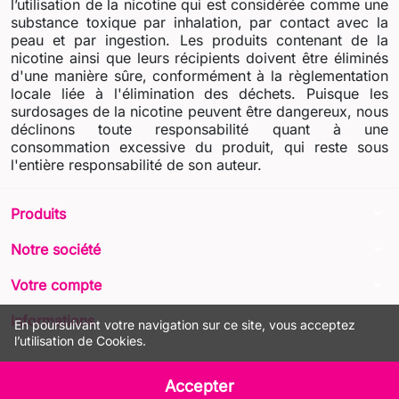
l’utilisation de la nicotine qui est considérée comme une
substance toxique par inhalation, par contact avec la
peau et par ingestion. Les produits contenant de la
nicotine ainsi que leurs récipients doivent être éliminés
d'une manière sûre, conformément à la règlementation
locale liée à l'élimination des déchets. Puisque les
surdosages de la nicotine peuvent être dangereux, nous
déclinons toute responsabilité quant à une
consommation excessive du produit, qui reste sous
l'entière responsabilité de son auteur.
arrow_drop_down
Produits
arrow_drop_down
Notre société
arrow_drop_down
Votre compte
arrow_drop_down
Informations
En poursuivant votre navigation sur ce site, vous acceptez
l’utilisation de Cookies.
© 2026 - LIQUA Online™
Accepter