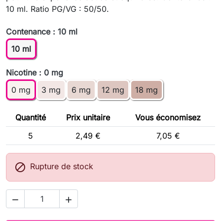
10 ml. Ratio PG/VG : 50/50.
Contenance : 10 ml
10 ml
Nicotine : 0 mg
0 mg
3 mg
6 mg
12 mg
18 mg
Quantité
Prix unitaire
Vous économisez
5
2,49 €
7,05 €

Rupture de stock

