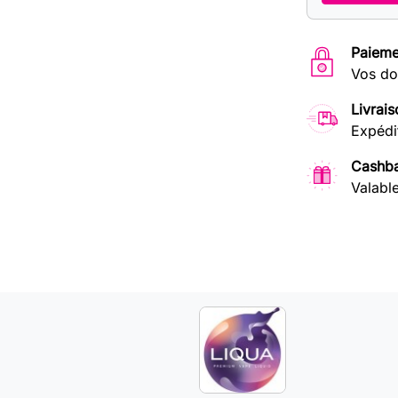
Paieme
Vos do
Livrais
Expédi
Cashba
Valabl