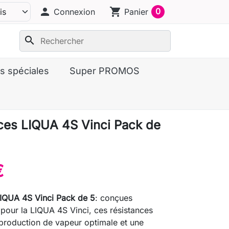
person
shopping_cart
0
Connexion
Panier
search
s spéciales
Super PROMOS
ces LIQUA 4S Vinci Pack de
€
LIQUA 4S Vinci Pack de 5
: conçues
pour la LIQUA 4S Vinci, ces résistances
production de vapeur optimale et une