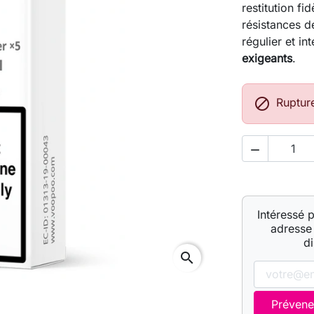
restitution f
résistances d
régulier et in
exigeants
.

Ruptur

Intéressé 
adresse 
d
search
Prévene